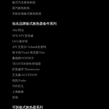
板式汽水换热机组
蒸汽换热机组
非标定做板式换热机组
知名品牌板式换热器备件系列
Alfa 阿法
SPX/APV安培威
GEA/基伊埃
API 艾普尔/ Schmidt史密特
维卡勃/Vicarb 维克斯/Viex
桑德斯/SONDEX
TRANTER传特/舒瑞普
萨莫威孚/Thermowave
艾克森/ACCESSON
风凯/Funke
THE巨元
上海板换
其他
可拆板式换热器系列