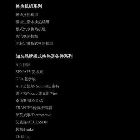
换热机组系列
暖通换热机组
恒温生活水换热机组
板式汽水换热机组
蒸汽换热机组
非标定做板式换热机组
知名品牌板式换热器备件系列
Alfa 阿法
SPX/APV安培威
GEA/基伊埃
API 艾普尔/ Schmidt史密特
维卡勃/Vicarb 维克斯/Viex
桑德斯/SONDEX
TRANTER传特/舒瑞普
萨莫威孚/Thermowave
艾克森/ACCESSON
风凯/Funke
THE巨元