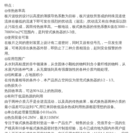
特点：
◎
传热效率高
板片波纹的设计以高度的薄膜导热系数为目标，板片波纹所形成的特殊流道使
流体在极低的流速下即可发生强烈的扰动流（湍流）
,
扰动流又有自净效应以防
止污垢生成，因而传热效率高。一般地说，板式换热器的传热系数
K
值在
3000
～
7000W/m2℃
范围内，是列管式换热器的
3-5
倍。
◎
使用安全可靠
在板片之间的密封装置上设计有二道密封，同时又设有信号孔，一旦发生泄
漏，可将其排出换热器外部，即防止了二种介质相混合，起到安全报警的作
用。
◎
应用范围广
从水到高粘度的非牛顿液体，从含固体小颗粒的物料到含小量纤维的物料，从
水蒸汽到各种气体，从无腐蚀到具有强腐蚀性的各种介质均能处理。
◎
结构紧凑，占地面积小
在传热量相等的条件小，本产品所占空间仅为管壳式换热器的
1/2
－
1/3
。
◎
热损失小
热回收率高，可达
90
％以上的热回收。
◎
有利于低温热源的利用
由于两种介质几乎是全逆流流动，以及高的传热效果，板式换热器两种介质的
最小温差可以达到
1℃,
用它来回收低温余热或利用热源都是理想的设备。
◎
单台机处理量范围最小
0.01m3/h.
◎
热负荷最小
0.2MW
，最大
110MW.
专注于板式换热器密封垫这一单一产品生产﹑销售的企业，凭借齐全一流的生
产模具和
10
多年板式换热器密封垫片制造经验，迄今已成功地为国内外用户提