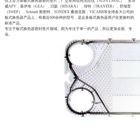
供上百万条板式换热器密封垫片，广泛应用在阿法拉伐（
ALFA LAVAL
）﹑安培
威
APV
﹑基伊埃（
GEA
）﹑日阪（
HISAKA
）﹑传特（
TRANTER
）﹑舒瑞普
（
SWEP
）﹑
Schmidt
斯密特﹑
SONDEX
桑德克斯﹑
VICARB
等全球各大公司的
板式换热器产品上，有着近
600
余种的型号，是众多板式换热器用户在更换时的
标准产品。
专注于板式换热器密封垫片领域。因为专注于单一的产品，所以更加全面、专
业。