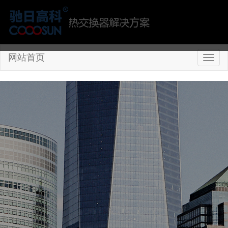
网站首页
切
换
导
航