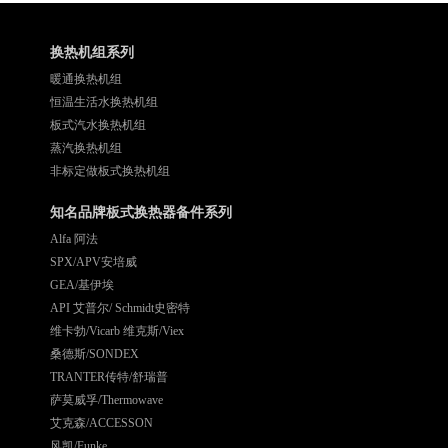
换热机组系列
暖通换热机组
恒温生活水换热机组
板式汽水换热机组
蒸汽换热机组
非标定做板式换热机组
知名品牌板式换热器备件系列
Alfa 阿法
SPX/APV安培威
GEA/基伊埃
API 艾普尔/ Schmidt史密特
维卡勃/Vicarb 维克斯/Viex
桑德斯/SONDEX
TRANTER传特/舒瑞普
萨莫威孚/Thermowave
艾克森/ACCESSON
风凯/Funke