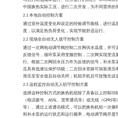
中国换热实际工况，进行二次开发，为不同需求的
本地自动控制方案
2.1
通过室外温度变化和设定的经验调节曲线，进行温
度，以满足热负荷变化，实现节能舒适运行。
现场全自动无人值守控制方案
2.2
通过一次网电动调节阀控制二次网供水温度，并可
反馈信号，循环泵采用变频控制，二次网实现变流
行。根据二次网回水压力作为反馈的信号，补水泵
且具有低液位保护功能；二次回水管路可加装泄压
泄压至安全值后自动关闭；机组开机后可按预先设
远程监控自动无人职守控制方案
2.3
选择这种控制方式的换热机组除了具备以上控制功
（电话拨号、
、宽带通讯等）或无线（
等
ADSL
GPRS
)
等）。通过上述通讯模式，可以把换热机组一次侧
和补水泵的运行状态和运行频率，电动调节阀开度