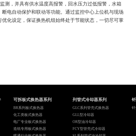
监测，并具有供水温度高报警，回水压力过低报警，水箱
，断电自动保护和联动等功能。通过监控中心上位机与现场
行优化设定，保证换热机组始终处于节能状态，一切尽可掌
件
可拆板式换热器系列
列管式冷却器系列
钎
BR系列板式换热器
GLC系列管壳式换热器
钎
化工类板式换热器
GLL型冷却器
电厂专业板式换热器
OR型油冷却器
造纸专用板式换热器
FCY型管壳式冷却器
暖通行业板式换热器
SL系列管式油冷却器