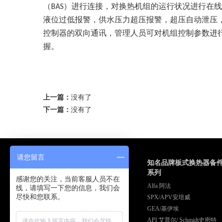
（
）进行连接，对换热机组的运行状况进行在线
BAS
液位过低报警，供水压力超压报警，超压自动泄压
控制器的双向通讯，管理人员可对机组控制参数进
握。
上一篇：
没有了
下一篇：
没有了
请您留言
换热机组系列
知名品牌板式换热器备
系列
暖通换热机组
感谢您的关注，当前客服人员不在
Alfa 阿法
恒温生活水换热机组
线，请填写一下您的信息，我们会
尽快和您联系。
SPX/APV安培威
板式汽水换热机组
GEA/基伊埃
蒸汽换热机组
API 艾普尔/ Schmidt史密特
非标定做板式换热机组