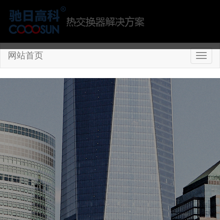
网站首页
切
换
导
航