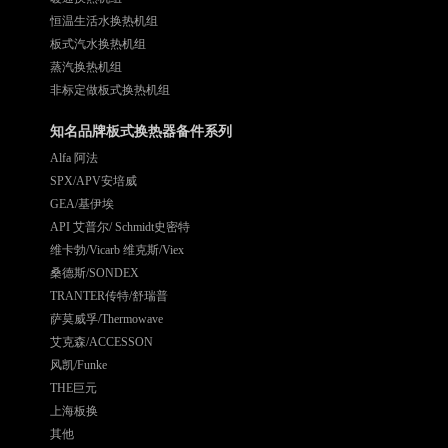
恒温生活水换热机组
板式汽水换热机组
蒸汽换热机组
非标定做板式换热机组
知名品牌板式换热器备件系列
Alfa 阿法
SPX/APV安培威
GEA/基伊埃
API 艾普尔/ Schmidt史密特
维卡勃/Vicarb 维克斯/Viex
桑德斯/SONDEX
TRANTER传特/舒瑞普
萨莫威孚/Thermowave
艾克森/ACCESSON
风凯/Funke
THE巨元
上海板换
其他