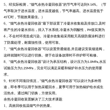
5
、经实际检测，“烟气余热冷凝回收器”的节气率可达到
。（节
9.14%
气率取决于进水温度，进水温度越低，节气率越高。进水温度低于
℃时，节能效果最佳。）
45
6
、“烟气余热冷凝回收器”最下部设置了冷凝水收集箱及排放口
及时
,
将产生的冷凝水排出，排入下水系统
冷凝水为弱酸性，
值实测为
.
PH
，不会对环境造成污染。冷凝水收集箱采用航天高级防腐涂料进行
6
了防腐处理，耐腐蚀性强，使用可靠。
7
、“烟气余热冷凝回收器”可以设置旁通烟道
并且建议安装烟道阀，
,
这样就随时可以进行切换。便于在设备故障时不停炉即可检修。
8
、“烟气余热冷凝回收器”设计为承压结构，设计压力为
水压
1.0MPa,
试验压力为
，完全可以满足采暖和锅炉补水压力的使用要
1.25MPa
求。
9
、针对不同项目情况，“烟气余热冷凝回收器”可以设计为多种用
途，即冬季可以用于加热采暖回水，夏季可用于加热锅炉给水或生
活热水。通过阀门切换，方便实用。
余热冷凝回收装置解决了三大技术课题
:
1
、高效回收低温烟气中的热量。