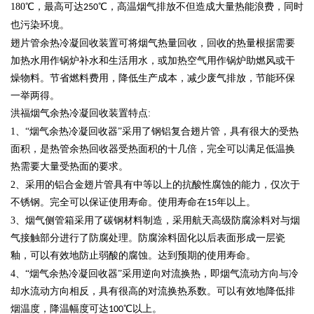
180
℃，最高可达
℃，高温烟气排放不但造成大量热能浪费，同时
250
也污染环境。
翅片管余热冷凝回收装置可将烟气热量回收，回收的热量根据需要
加热水用作锅炉补水和生活用水，或加热空气用作锅炉助燃风或干
燥物料。节省燃料费用，降低生产成本，减少废气排放，节能环保
一举两得。
洪福烟气余热冷凝回收装置特点
:
1
、“烟气余热冷凝回收器”采用了钢铝复合翅片管，具有很大的受热
面积，是热管余热回收器受热面积的十几倍，完全可以满足低温换
热需要大量受热面的要求。
2
、采用的铝合金翅片管具有中等以上的抗酸性腐蚀的能力，仅次于
不锈钢。完全可以保证使用寿命。使用寿命在
年以上。
15
3
、烟气侧管箱采用了碳钢材料制造，采用航天高级防腐涂料对与烟
气接触部分进行了防腐处理。防腐涂料固化以后表面形成一层瓷
釉，可以有效地防止弱酸的腐蚀。达到预期的使用寿命。
4
、“烟气余热冷凝回收器”采用逆向对流换热，即烟气流动方向与冷
却水流动方向相反，具有很高的对流换热系数。可以有效地降低排
烟温度，降温幅度可达
℃以上。
100