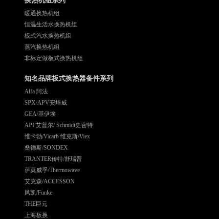
换热机组系列
暖通换热机组
恒温生活水换热机组
板式汽水换热机组
蒸汽换热机组
非标定做板式换热机组
知名品牌板式换热器备件系列
Alfa 阿法
SPX/APV安培威
GEA/基伊埃
API 艾普尔/ Schmidt史密特
维卡勃/Vicarb 维克斯/Viex
桑德斯/SONDEX
TRANTER传特/舒瑞普
萨莫威孚/Thermowave
艾克森/ACCESSON
风凯/Funke
THE巨元
上海板换